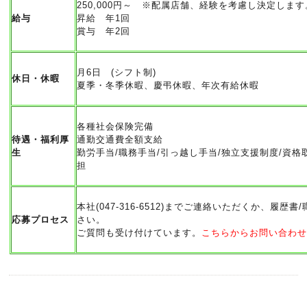
250,000円～ ※配属店舗、経験を考慮し決定します
給与
昇給 年1回
賞与 年2回
月6日 (シフト制)
休日・休暇
夏季・冬季休暇、慶弔休暇、年次有給休暇
各種社会保険完備
待遇・福利厚
通勤交通費全額支給
生
勤労手当/職務手当/引っ越し手当/独立支援制度/資
担
本社(047-316-6512)までご連絡いただくか、履
応募プロセス
さい。
ご質問も受け付けています。
こちらからお問い合わ