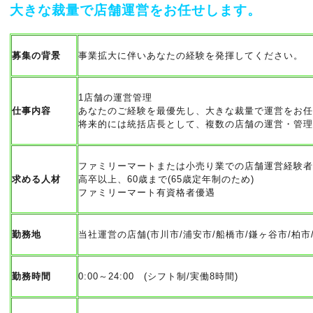
大きな裁量で店舗運営をお任せします。
募集の背景
事業拡大に伴いあなたの経験を発揮してください。
1店舗の運営管理
仕事内容
あなたのご経験を最優先し、大きな裁量で運営をお
将来的には統括店長として、複数の店舗の運営・管
ファミリーマートまたは小売り業での店舗運営経験者(
求める人材
高卒以上、60歳まで(65歳定年制のため)
ファミリーマート有資格者優遇
勤務地
当社運営の店舗(市川市/浦安市/船橋市/鎌ヶ谷市/柏市
勤務時間
0:00～24:00 (シフト制/実働8時間)